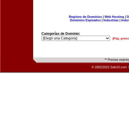
Registro de Dominios
|
Web Hosting
|
D
Dominios Expirados
|
Industrias
|
Indu
Categorías de Dominio:
[Pág. princi
** Precios expre
© 2002/2022 Solo10.com