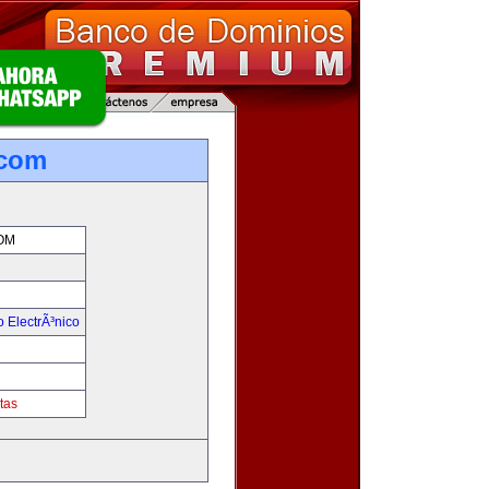
.com
OM
 ElectrÃ³nico
!
tas