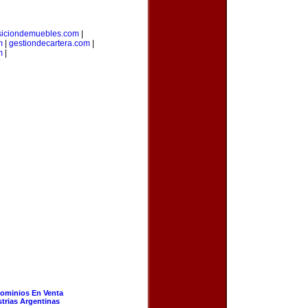
siciondemuebles.com
|
m
|
gestiondecartera.com
|
m
|
ominios En Venta
strias Argentinas