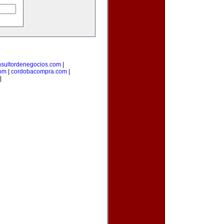
nsultordenegocios.com
|
com
|
cordobacompra.com
|
|