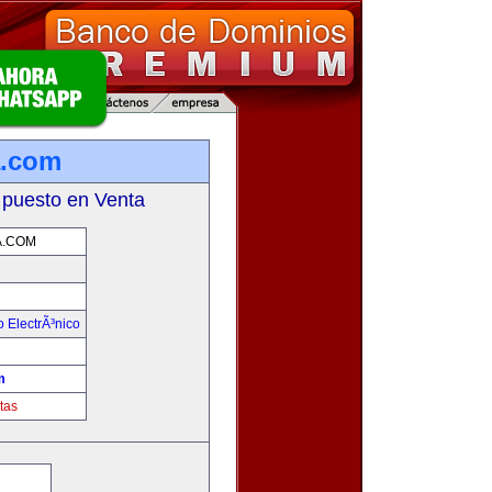
a.com
 puesto en Venta
.COM
 ElectrÃ³nico
!
m
tas