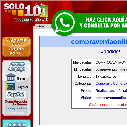
compraventaonl
Vendido!
Mayusculas:
COMPRAVENTAONL
Minusculas:
compraventaonline
Longitud:
17 caracteres
Categorias:
Compras y Comercio
Precio:
Realizar una oferta
Visitar!
compraventaonlin
Serán consideradas ofer