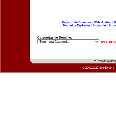
Registro de Dominios
|
Web Hosting
|
D
Dominios Expirados
|
Industrias
|
Indu
Categorías de Dominio:
[Pág. princi
** Precios expre
© 2002/2022 Solo10.com