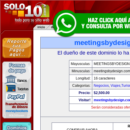
meetingsbydesi
El dueño de este dominio lo ha
Mayusculas:
MEETINGSBYDESIGN
Minusculas:
meetingsbydesign.co
Longitud:
16 caracteres
Categorias:
Negocios
,
Viajes,Turi
Precio:
$2,500.00
Visitar!
meetingsbydesign.c
Serán consideradas ofer
R