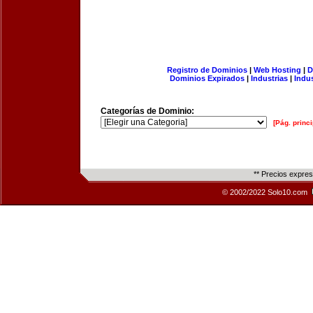
Registro de Dominios
|
Web Hosting
|
D
Dominios Expirados
|
Industrias
|
Indu
Categorías de Dominio:
[Pág. princi
** Precios expre
© 2002/2022 Solo10.com