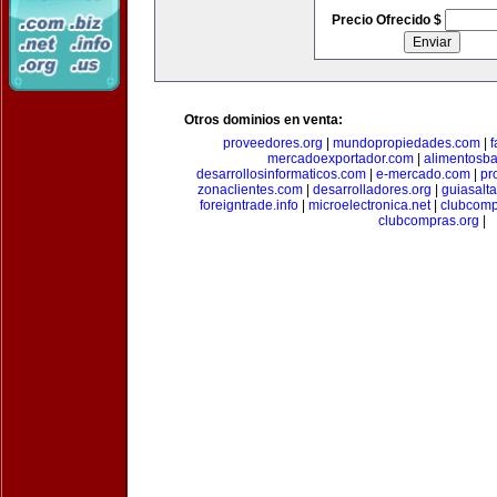
Precio Ofrecido $
Otros dominios en venta:
proveedores.org
|
mundopropiedades.com
|
f
mercadoexportador.com
|
alimentosb
desarrollosinformaticos.com
|
e-mercado.com
|
pr
zonaclientes.com
|
desarrolladores.org
|
guiasalt
foreigntrade.info
|
microelectronica.net
|
clubcom
clubcompras.org
|