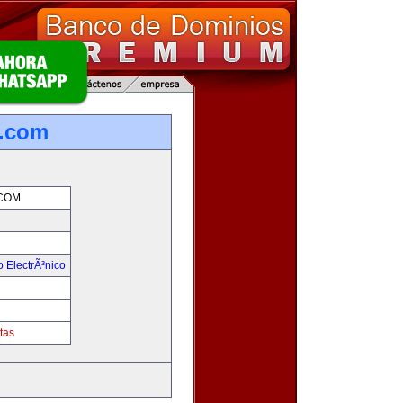
a.com
COM
 ElectrÃ³nico
!
m
tas