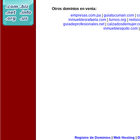
Otros dominios en venta:
empresas.com.pa
|
guiatucuman.com
|
c
inmueblesrafaela.com
|
turnos.org
|
redso
guiadeprofesionales.net
|
calzadosdemujer.
inmueblesquito.com
|
Registro de Dominios
|
Web Hosting
|
D