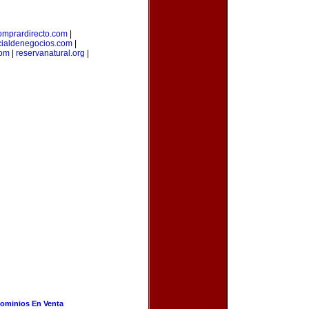
omprardirecto.com
|
cialdenegocios.com
|
com
|
reservanatural.org
|
ominios En Venta