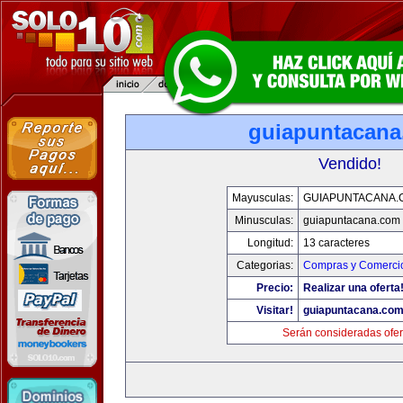
guiapuntacan
Vendido!
Mayusculas:
GUIAPUNTACANA.
Minusculas:
guiapuntacana.com
Longitud:
13 caracteres
Categorias:
Compras y Comercio
Precio:
Realizar una oferta
Visitar!
guiapuntacana.co
Serán consideradas ofer