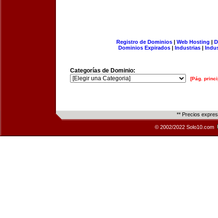
Registro de Dominios
|
Web Hosting
|
D
Dominios Expirados
|
Industrias
|
Indu
Categorías de Dominio:
[Pág. princi
** Precios expre
© 2002/2022 Solo10.com