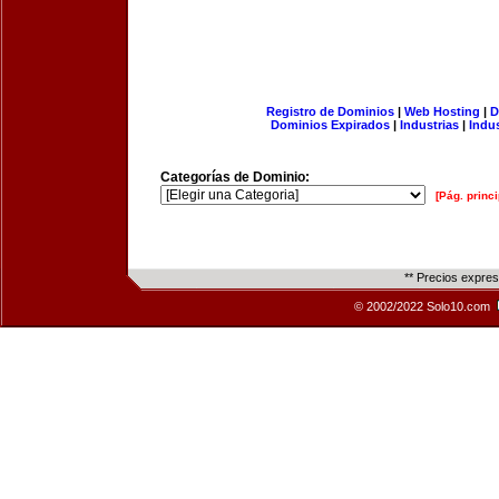
Registro de Dominios
|
Web Hosting
|
D
Dominios Expirados
|
Industrias
|
Indu
Categorías de Dominio:
[Pág. princi
** Precios expre
© 2002/2022 Solo10.com