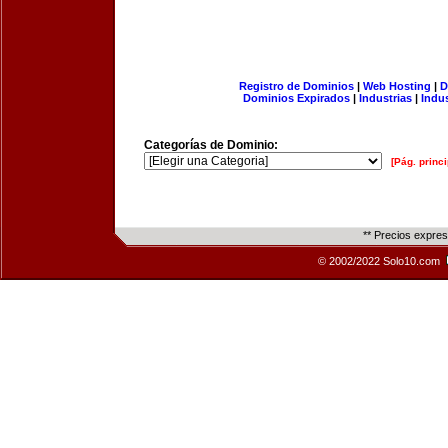
Registro de Dominios
|
Web Hosting
|
D
Dominios Expirados
|
Industrias
|
Indu
Categorías de Dominio:
[Pág. princi
** Precios expre
© 2002/2022 Solo10.com