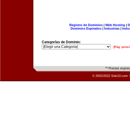
Registro de Dominios
|
Web Hosting
|
D
Dominios Expirados
|
Industrias
|
Indu
Categorías de Dominio:
[Pág. princi
** Precios expre
© 2002/2022 Solo10.com