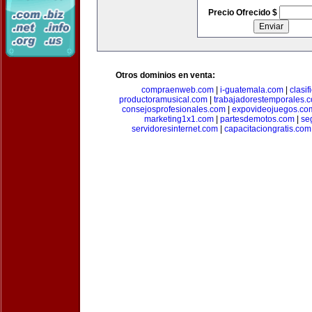
Precio Ofrecido $
Otros dominios en venta:
compraenweb.com
|
i-guatemala.com
|
clasi
productoramusical.com
|
trabajadorestemporales.
consejosprofesionales.com
|
expovideojuegos.co
marketing1x1.com
|
partesdemotos.com
|
se
servidoresinternet.com
|
capacitaciongratis.com