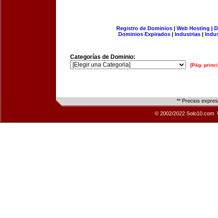
Registro de Dominios
|
Web Hosting
|
D
Dominios Expirados
|
Industrias
|
Indu
Categorías de Dominio:
[Pág. princi
** Precios expre
© 2002/2022 Solo10.com