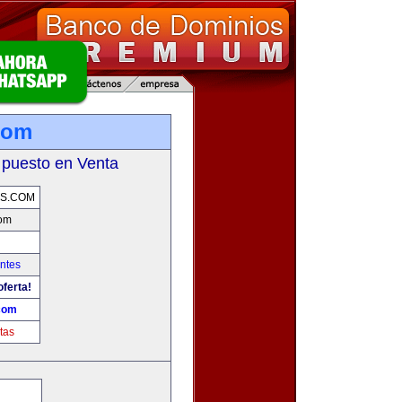
com
 puesto en Venta
S.COM
om
ntes
oferta!
com
tas