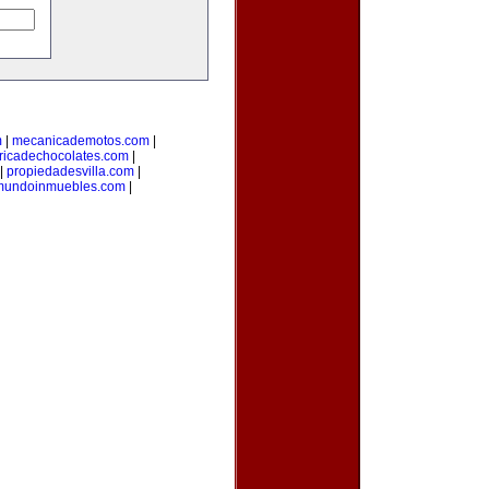
m
|
mecanicademotos.com
|
ricadechocolates.com
|
|
propiedadesvilla.com
|
mundoinmuebles.com
|