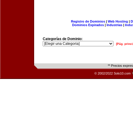
Registro de Dominios
|
Web Hosting
|
D
Dominios Expirados
|
Industrias
|
Indu
Categorías de Dominio:
[Pág. princi
** Precios expre
© 2002/2022 Solo10.com