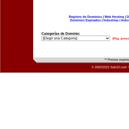
Registro de Dominios
|
Web Hosting
|
D
Dominios Expirados
|
Industrias
|
Indu
Categorías de Dominio:
[Pág. princi
** Precios expre
© 2002/2022 Solo10.com