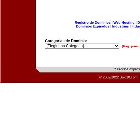
Registro de Dominios
|
Web Hosting
|
D
Dominios Expirados
|
Industrias
|
Indu
Categorías de Dominio:
[Pág. princi
** Precios expre
© 2002/2022 Solo10.com