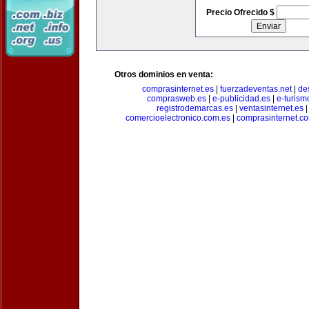
Precio Ofrecido $
Otros dominios en venta:
comprasinternet.es
|
fuerzadeventas.net
|
de
comprasweb.es
|
e-publicidad.es
|
e-turism
registrodemarcas.es
|
ventasinternet.es
comercioelectronico.com.es
|
comprasinternet.c