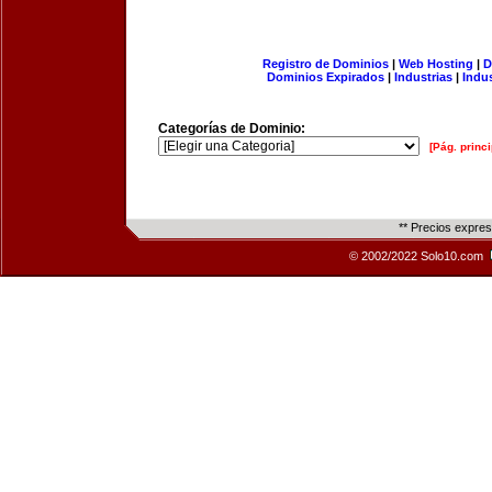
Registro de Dominios
|
Web Hosting
|
D
Dominios Expirados
|
Industrias
|
Indu
Categorías de Dominio:
[Pág. princi
** Precios expre
© 2002/2022 Solo10.com