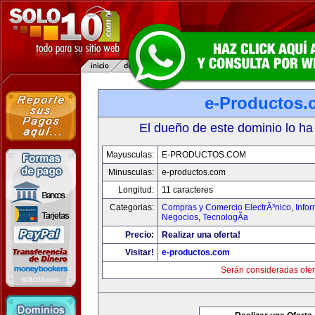
e-Productos.
El dueño de este dominio lo ha
Mayusculas:
E-PRODUCTOS.COM
Minusculas:
e-productos.com
Longitud:
11 caracteres
Categorias:
Compras y Comercio ElectrÃ³nico
,
Info
Negocios
,
TecnologÃ­a
Precio:
Realizar una oferta!
Visitar!
e-productos.com
Serán consideradas ofer