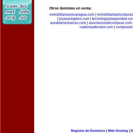
Otros dominios en venta:
inmobiliariasnicaragua.com
|
inmobiliariashondura
|
joyasyregalos.com
|
tecnologiayseguridad.co
areabienesraices.com
|
asociaciondecompras.com
cadenasdevalor.com
|
comprasin
Registro de Dominios
|
Web Hosting
|
D