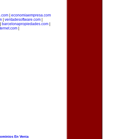
s.com
|
economiaempresa.com
m
|
ventadesoftware.com
|
|
barcelonapropiedades.com
|
ternet.com
|
ominios En Venta