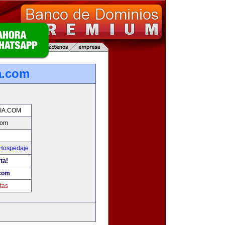
a.com
IA.COM
com
 Hospedaje
ta!
.com
tas