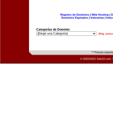
Registro de Dominios
|
Web Hosting
|
D
Dominios Expirados
|
Industrias
|
Indu
Categorías de Dominio:
[Pág. princi
** Precios expre
© 2002/2022 Solo10.com