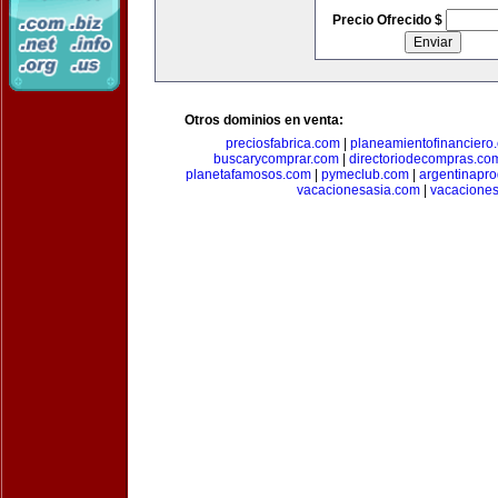
Precio Ofrecido $
Otros dominios en venta:
preciosfabrica.com
|
planeamientofinanciero
buscarycomprar.com
|
directoriodecompras.co
planetafamosos.com
|
pymeclub.com
|
argentinapro
vacacionesasia.com
|
vacaciones