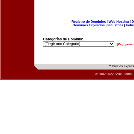
Registro de Dominios
|
Web Hosting
|
D
Dominios Expirados
|
Industrias
|
Indu
Categorías de Dominio:
[Pág. princi
** Precios expre
© 2002/2022 Solo10.com