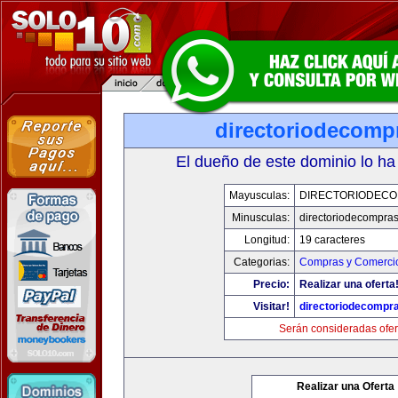
directoriodecomp
El dueño de este dominio lo ha
Mayusculas:
DIRECTORIODEC
Minusculas:
directoriodecompra
Longitud:
19 caracteres
Categorias:
Compras y Comercio
Precio:
Realizar una oferta
Visitar!
directoriodecompr
Serán consideradas ofer
Realizar una Oferta