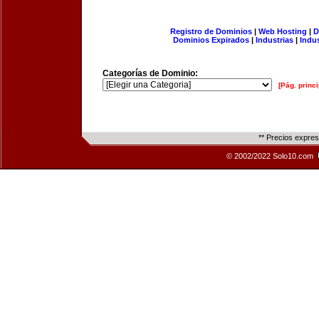
Registro de Dominios
|
Web Hosting
|
D
Dominios Expirados
|
Industrias
|
Indu
Categorías de Dominio:
[Pág. princi
** Precios expre
© 2002/2022 Solo10.com