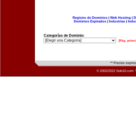
Registro de Dominios
|
Web Hosting
|
D
Dominios Expirados
|
Industrias
|
Indu
Categorías de Dominio:
[Pág. princi
** Precios expre
© 2002/2022 Solo10.com