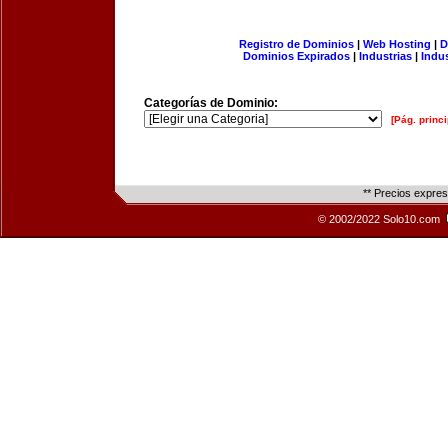
Registro de Dominios
|
Web Hosting
|
D
Dominios Expirados
|
Industrias
|
Indu
Categorías de Dominio:
[Pág. princi
** Precios expre
© 2002/2022 Solo10.com