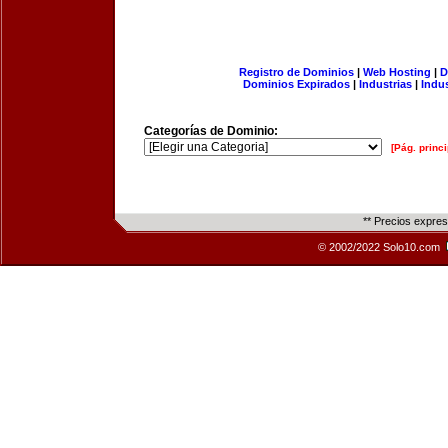
Registro de Dominios
|
Web Hosting
|
D
Dominios Expirados
|
Industrias
|
Indu
Categorías de Dominio:
[Pág. princi
** Precios expre
© 2002/2022 Solo10.com