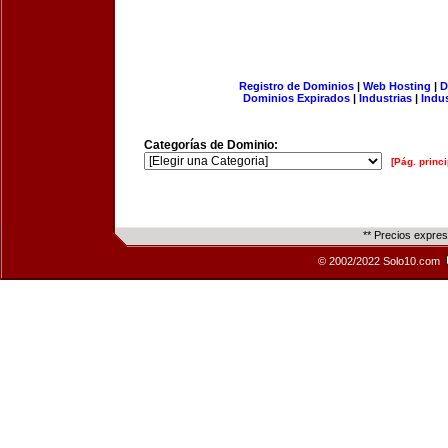
Registro de Dominios
|
Web Hosting
|
D
Dominios Expirados
|
Industrias
|
Indu
Categorías de Dominio:
[Pág. princi
** Precios expre
© 2002/2022 Solo10.com