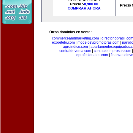
COMPRAR AHORA
Precio $
8,900.00
Precio 
COMPRAR AHORA
Otros dominios en venta:
commerceandmarketing.com
|
directoriobrasil.co
exportelo.com
|
modelosypromotoras.com
|
partid
agroindice.com
|
apartamentosequipados.
centraldeventa.com
|
contactoempresas.com
eprofesionales.com
|
finanzaseinv