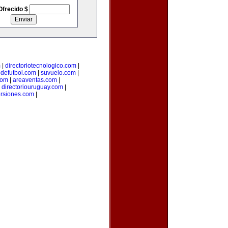
Ofrecido $
m
|
directoriotecnologico.com
|
odefutbol.com
|
suvuelo.com
|
com
|
areaventas.com
|
|
directoriouruguay.com
|
ersiones.com
|