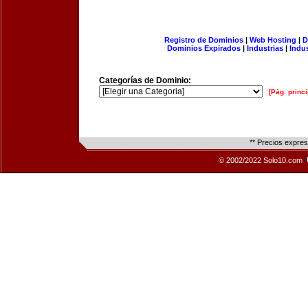
Registro de Dominios
|
Web Hosting
|
D
Dominios Expirados
|
Industrias
|
Indu
Categorías de Dominio:
[Pág. princi
** Precios expre
© 2002/2022 Solo10.com