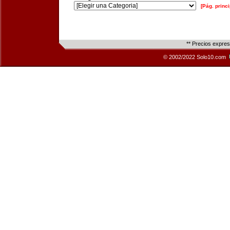
[Pág. princi
** Precios expre
© 2002/2022 Solo10.com