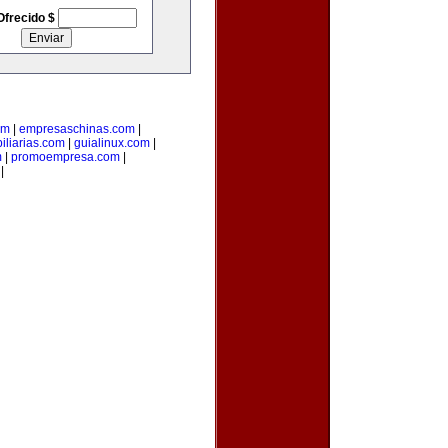
Ofrecido $
om
|
empresaschinas.com
|
iliarias.com
|
guialinux.com
|
m
|
promoempresa.com
|
|