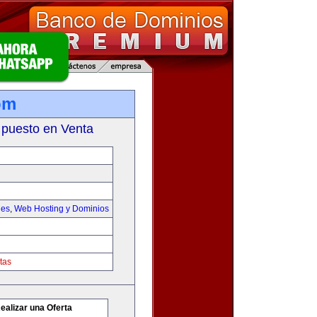
om
 puesto en Venta
les
,
Web Hosting y Dominios
tas
ealizar una Oferta