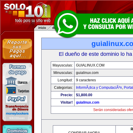
guialinux.c
El dueño de este dominio lo ha
Mayusculas:
GUIALINUX.COM
Minusculas:
guialinux.com
Longitud:
9 caracteres
Categorias:
InformÃ¡tica y ComputaciÃ³n
,
Porta
Precio:
$1,800.00
Visitar!
guialinux.com
Serán consideradas ofer
R