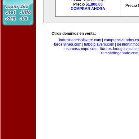
COMPRAR AHORA
Precio $
1,800.00
Precio 
COMPRAR AHORA
Otros dominios en venta:
industriadelsoftware.com
|
comprarviviendas.c
foroenlinea.com
|
futbolplayero.com
|
gestioninmob
insumoscampo.com
|
lideresdenegocios.co
rematedeganado.com