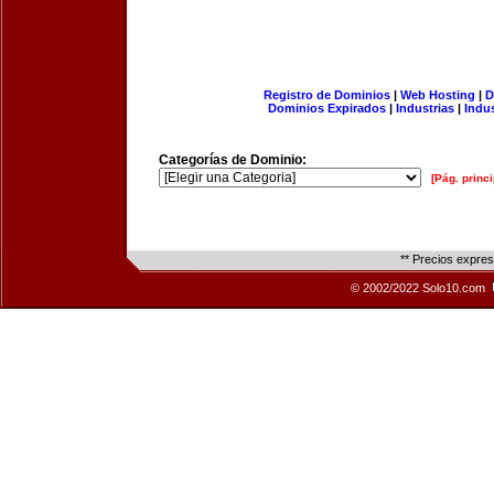
Registro de Dominios
|
Web Hosting
|
D
Dominios Expirados
|
Industrias
|
Indu
Categorías de Dominio:
[Pág. princi
** Precios expre
© 2002/2022 Solo10.com