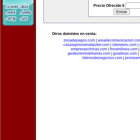
Precio Ofrecido $
Otros dominios en venta:
zonadepagos.com
|
areadecomunicacion.co
casasypisosenalquiler.com
|
ciberperu.com
|
empresaschinas.com
|
foroenlinea.com
gestioninmobiliarias.com
|
guialinux.com
|
lideresdenegocios.com
|
promoem