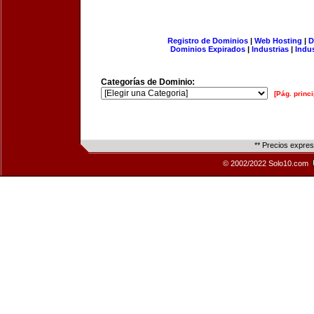
Registro de Dominios
|
Web Hosting
|
D
Dominios Expirados
|
Industrias
|
Indu
Categorías de Dominio:
[Pág. princi
** Precios expre
© 2002/2022 Solo10.com