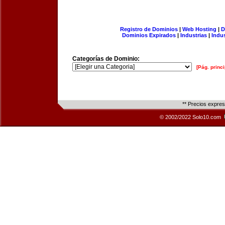
Registro de Dominios
|
Web Hosting
|
D
Dominios Expirados
|
Industrias
|
Indu
Categorías de Dominio:
[Pág. princi
** Precios expre
© 2002/2022 Solo10.com