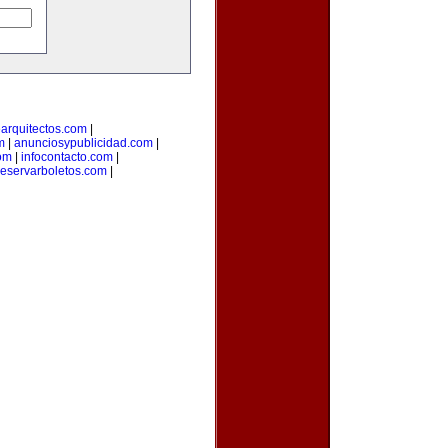
arquitectos.com
|
m
|
anunciosypublicidad.com
|
om
|
infocontacto.com
|
reservarboletos.com
|