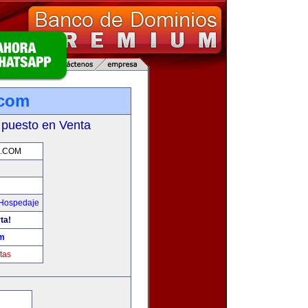
.com
 puesto en Venta
S.COM
 Hospedaje
ta!
om
tas