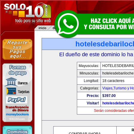
hotelesdebarilo
El dueño de este dominio lo ha
Mayusculas:
HOTELESDEBARI
Minusculas:
hotelesdebariloch
Longitud:
18 caracteres
Categorias:
Viajes,Turismo y H
Precio:
$397.00
Visitar!
hotelesdebariloch
Serán consideradas ofer
R