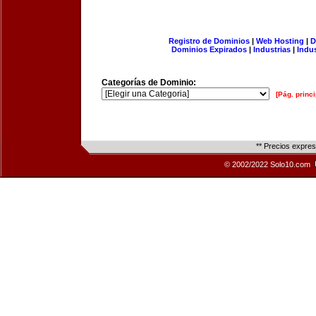
Registro de Dominios
|
Web Hosting
|
D
Dominios Expirados
|
Industrias
|
Indu
Categorías de Dominio:
[Pág. princi
** Precios expre
© 2002/2022 Solo10.com