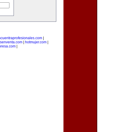
cuentraprofesionales.com
|
senventa.com
|
hotmujer.com
|
resa.com
|