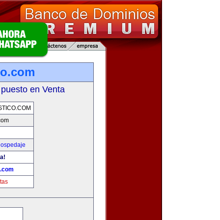
co.com
 puesto en Venta
STICO.COM
.com
Hospedaje
a!
o.com
tas