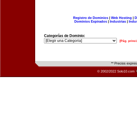
Registro de Dominios
|
Web Hosting
|
D
Dominios Expirados
|
Industrias
|
Indu
Categorías de Dominio:
[Pág. princi
** Precios expre
© 2002/2022 Solo10.com