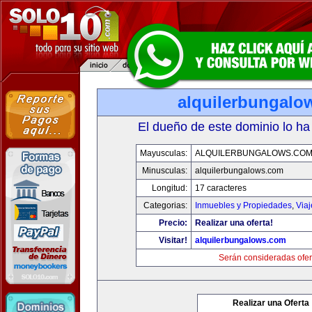
alquilerbungalo
El dueño de este dominio lo ha
Mayusculas:
ALQUILERBUNGALOWS.CO
Minusculas:
alquilerbungalows.com
Longitud:
17 caracteres
Categorias:
Inmuebles y Propiedades
,
Via
Precio:
Realizar una oferta!
Visitar!
alquilerbungalows.com
Serán consideradas ofer
Realizar una Oferta