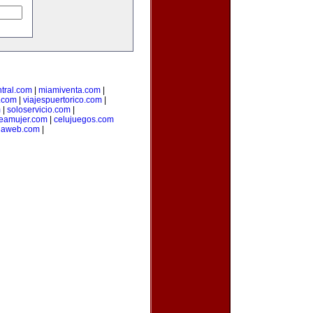
tral.com
|
miamiventa.com
|
.com
|
viajespuertorico.com
|
m
|
soloservicio.com
|
neamujer.com
|
celujuegos.com
rlaweb.com
|