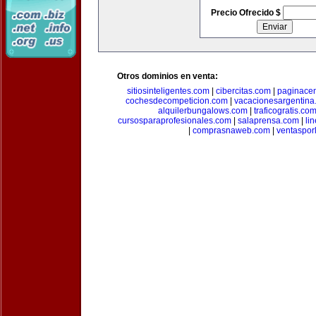
Precio Ofrecido $
Otros dominios en venta:
sitiosinteligentes.com
|
cibercitas.com
|
paginacen
cochesdecompeticion.com
|
vacacionesargentina
alquilerbungalows.com
|
traficogratis.co
cursosparaprofesionales.com
|
salaprensa.com
|
li
|
comprasnaweb.com
|
ventaspo