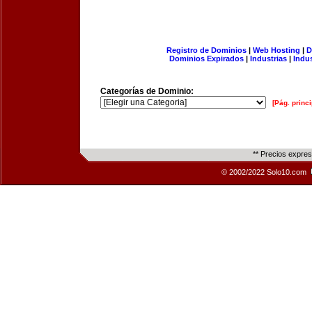
Registro de Dominios
|
Web Hosting
|
D
Dominios Expirados
|
Industrias
|
Indu
Categorías de Dominio:
[Pág. princi
** Precios expre
© 2002/2022 Solo10.com