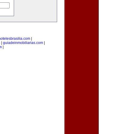
hotelesbrasilia.com
|
m
|
guiadeinmobiliarias.com
|
m
|