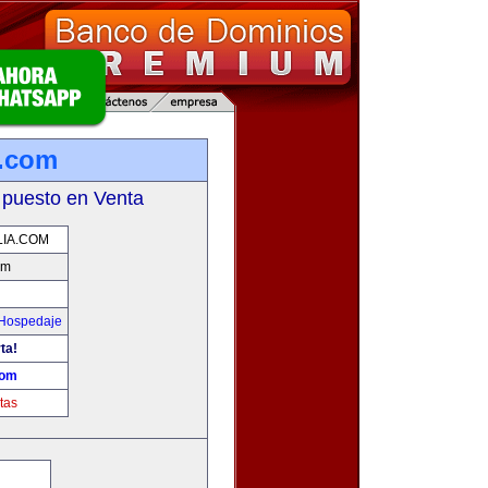
a.com
 puesto en Venta
LIA.COM
om
 Hospedaje
ta!
com
tas