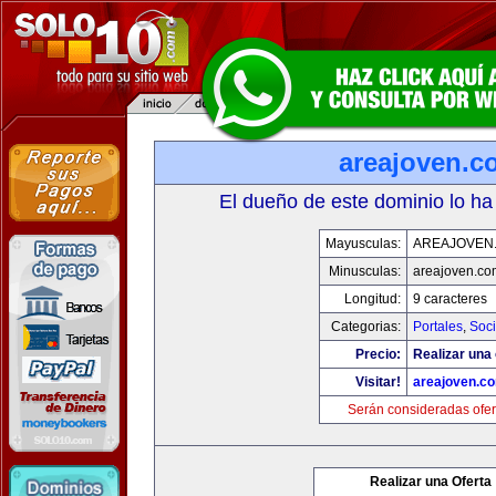
areajoven.c
El dueño de este dominio lo ha
Mayusculas:
AREAJOVEN
Minusculas:
areajoven.co
Longitud:
9 caracteres
Categorias:
Portales
,
Soc
Precio:
Realizar una 
Visitar!
areajoven.c
Serán consideradas ofer
Realizar una Oferta