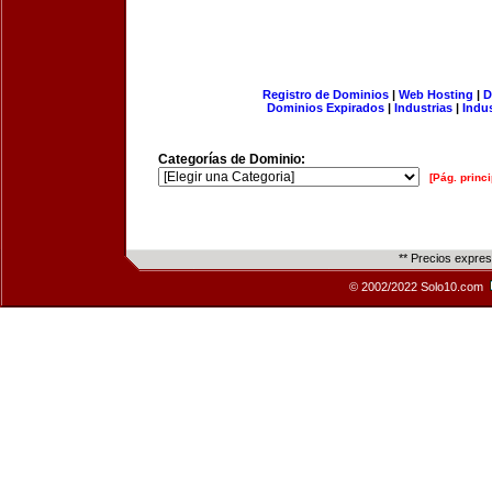
Registro de Dominios
|
Web Hosting
|
D
Dominios Expirados
|
Industrias
|
Indu
Categorías de Dominio:
[Pág. princi
** Precios expre
© 2002/2022 Solo10.com