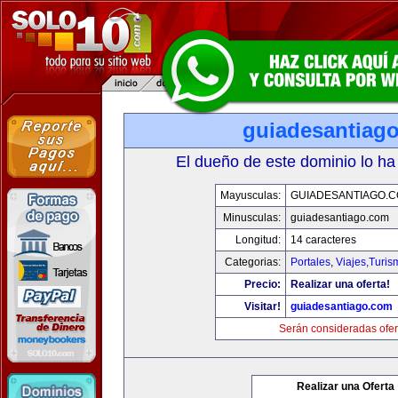
guiadesantiag
El dueño de este dominio lo ha
Mayusculas:
GUIADESANTIAGO.
Minusculas:
guiadesantiago.com
Longitud:
14 caracteres
Categorias:
Portales
,
Viajes,Turi
Precio:
Realizar una oferta!
Visitar!
guiadesantiago.com
Serán consideradas ofer
Realizar una Oferta