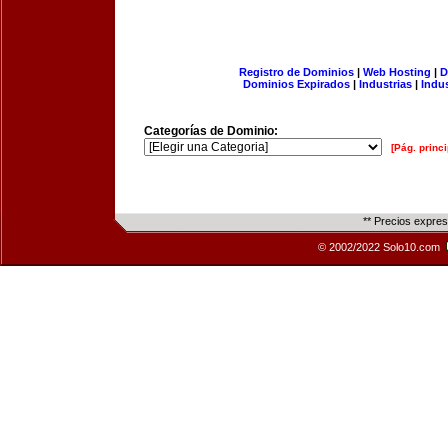
Registro de Dominios
|
Web Hosting
|
D
Dominios Expirados
|
Industrias
|
Indu
Categorías de Dominio:
[Pág. princi
** Precios expre
© 2002/2022 Solo10.com