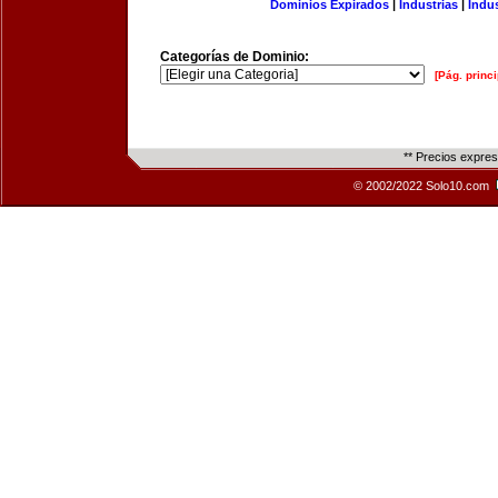
Dominios Expirados
|
Industrias
|
Indu
Categorías de Dominio:
[Pág. princi
** Precios expre
© 2002/2022 Solo10.com