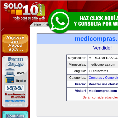
medicompras
Vendido!
Mayusculas:
MEDICOMPRAS.C
Minusculas:
medicompras.com
Longitud:
11 caracteres
Categorias:
Compras y Comercio
Precio:
Realizar una oferta
Visitar!
medicompras.com
Serán consideradas ofer