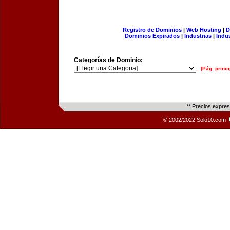
Registro de Dominios
|
Web Hosting
|
D
Dominios Expirados
|
Industrias
|
Indu
Categorías de Dominio:
[Pág. princi
** Precios expre
© 2002/2022 Solo10.com