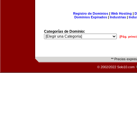
Registro de Dominios
|
Web Hosting
|
D
Dominios Expirados
|
Industrias
|
Indu
Categorías de Dominio:
[Pág. princi
** Precios expre
© 2002/2022 Solo10.com