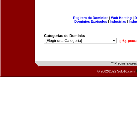
Registro de Dominios
|
Web Hosting
|
D
Dominios Expirados
|
Industrias
|
Indu
Categorías de Dominio:
[Pág. princi
** Precios expre
© 2002/2022 Solo10.com