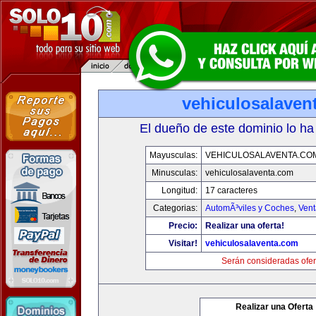
vehiculosalaven
El dueño de este dominio lo ha
Mayusculas:
VEHICULOSALAVENTA.CO
Minusculas:
vehiculosalaventa.com
Longitud:
17 caracteres
Categorias:
AutomÃ³viles y Coches
,
Vent
Precio:
Realizar una oferta!
Visitar!
vehiculosalaventa.com
Serán consideradas ofer
Realizar una Oferta