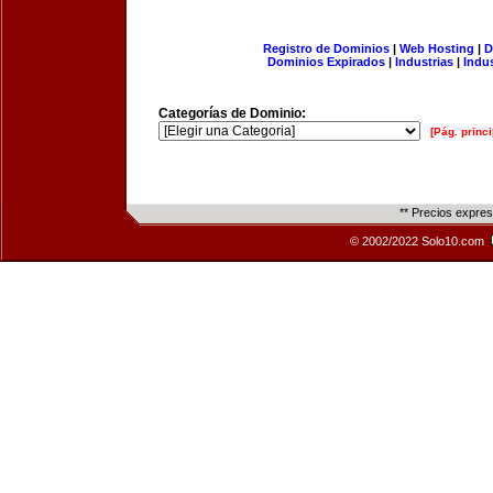
Registro de Dominios
|
Web Hosting
|
D
Dominios Expirados
|
Industrias
|
Indu
Categorías de Dominio:
[Pág. princi
** Precios expre
© 2002/2022 Solo10.com