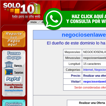
negociosenlaw
El dueño de este dominio lo ha
Mayusculas:
NEGOCIOSENL
Minusculas:
negociosenlawe
Longitud:
15 caracteres
Categorias:
Internet
,
Negocio
Precio:
Realizar una ofer
Visitar!
negociosenlawe
Serán consideradas ofer
Realizar una Oferta