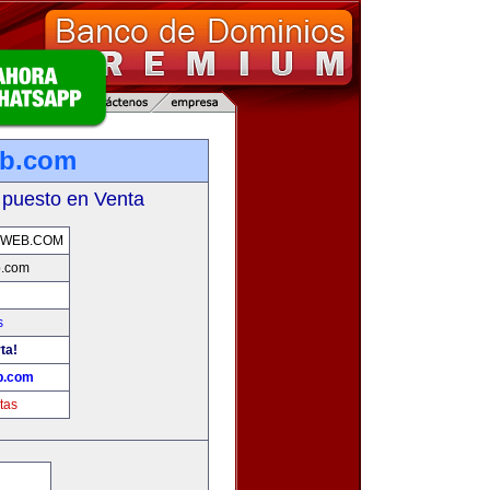
eb.com
 puesto en Venta
AWEB.COM
b.com
s
ta!
b.com
tas