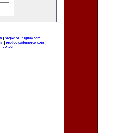
om
|
negociosuruguay.com
|
om
|
productosdemarca.com
|
ender.com
|