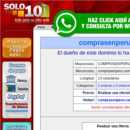
comprasenper
El dueño de este dominio lo ha
Mayusculas:
COMPRASENPERU
Minusculas:
comprasenperu.co
Longitud:
13 caracteres
Categorias:
Compras y Comercio
Precio:
Realizar una oferta
Visitar!
comprasenperu.c
Serán consideradas ofer
Realizar una Oferta