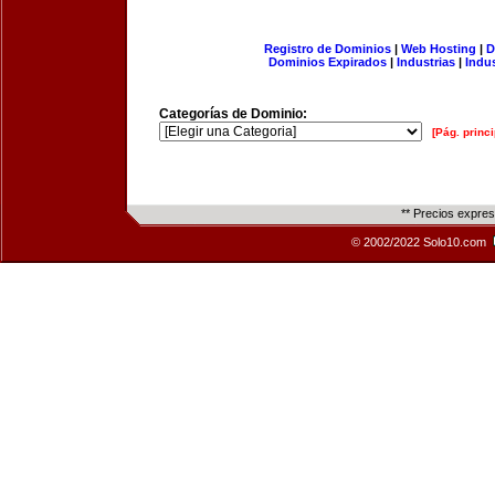
Registro de Dominios
|
Web Hosting
|
D
Dominios Expirados
|
Industrias
|
Indu
Categorías de Dominio:
[Pág. princi
** Precios expre
© 2002/2022 Solo10.com