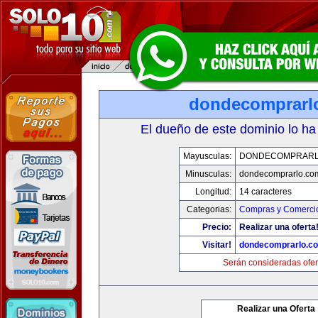
dondecomprarl
El dueño de este dominio lo ha
Mayusculas:
DONDECOMPRARL
Minusculas:
dondecomprarlo.co
Longitud:
14 caracteres
Categorias:
Compras y Comercio
Precio:
Realizar una oferta
Visitar!
dondecomprarlo.c
Serán consideradas ofer
Realizar una Oferta