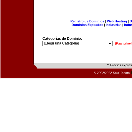
Registro de Dominios
|
Web Hosting
|
D
Dominios Expirados
|
Industrias
|
Indu
Categorías de Dominio:
[Pág. princi
** Precios expre
© 2002/2022 Solo10.com