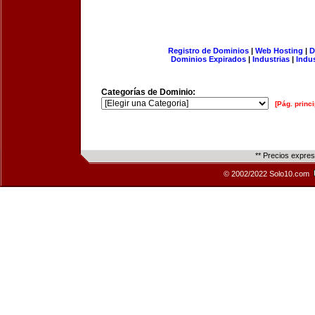
Registro de Dominios
|
Web Hosting
|
D
Dominios Expirados
|
Industrias
|
Indu
Categorías de Dominio:
[Pág. princi
** Precios expre
© 2002/2022 Solo10.com